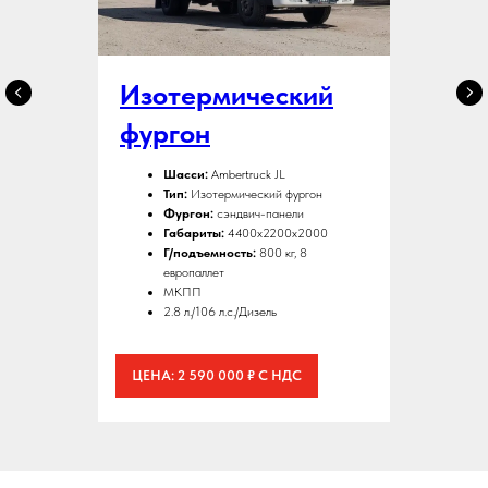
Изотермический
фургон
Шасси:
Ambertruck JL
Тип:
Изотермический фургон
Фургон:
сэндвич-панели
Габариты:
4400х2200х2000
Г/подъемность:
800 кг, 8
европаллет
МКПП
2.8 л./106 л.с./Дизель
ЦЕНА: 2 590 000 ₽ С НДС